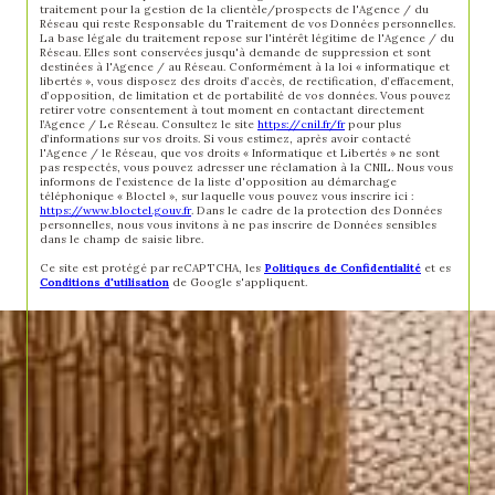
traitement pour la gestion de la clientèle/prospects de l'Agence / du
Réseau qui reste Responsable du Traitement de vos Données personnelles.
La base légale du traitement repose sur l'intérêt légitime de l'Agence / du
Réseau. Elles sont conservées jusqu'à demande de suppression et sont
destinées à l'Agence / au Réseau. Conformément à la loi « informatique et
libertés », vous disposez des droits d’accès, de rectification, d’effacement,
d’opposition, de limitation et de portabilité de vos données. Vous pouvez
retirer votre consentement à tout moment en contactant directement
l’Agence / Le Réseau. Consultez le site
https://cnil.fr/fr
pour plus
d’informations sur vos droits. Si vous estimez, après avoir contacté
l'Agence / le Réseau, que vos droits « Informatique et Libertés » ne sont
pas respectés, vous pouvez adresser une réclamation à la CNIL. Nous vous
informons de l’existence de la liste d'opposition au démarchage
téléphonique « Bloctel », sur laquelle vous pouvez vous inscrire ici :
https://www.bloctel.gouv.fr
. Dans le cadre de la protection des Données
personnelles, nous vous invitons à ne pas inscrire de Données sensibles
dans le champ de saisie libre.
Ce site est protégé par reCAPTCHA, les
Politiques de Confidentialité
et es
Conditions d'utilisation
de Google s'appliquent.