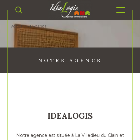
ACCUEIL
L'AGENCE
NOTRE AGENCE
IDEALOGIS
Notre agence est située à La Villedieu du Clain et