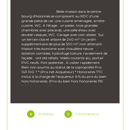
                                        Belle maison dans le centre 
bourg d'Aslonnes se composant au RDC d'une 
grande pièce de vie, une cuisine aménagée, arrière-
cuisine, WC. A l'étage : un palier, trois grandes 
chambres avec placards, une salle d'eau avec 
double vasques, WC. Garage avec coin atelier. Sur 
un terrain clos et arboré de 240 m² Un jardin 
supplémentaire de plus de 330 m² non attenant. 
Maison très économe avec chaudière neuve. 
Isolation combles, hydrofuge toiture, ravalement de 
façade... ont été refaits. Volets roulants alu, portail 
PVC neufs. Fort potentiel , A visiter rapidement 
Bien non soumis au statut de la copropriété Prix : 
143 100 ? * (Prix net Acquéreur) * Honoraires TTC 
inclus à la charge de l'acquéreur 6 % du prix du bien 
hors honoraires. (Prix du bien hors honoraires 135 
000 ?) Prix hors frais notariés, d'enregistrement et 
de publicité foncière. Pour toutes informations 
complémentaires, n'hésitez pas à nous contacter 
au 06 18 208 208 ou bureau au 05 49 50 17 31.
Les informations sur les risques auxquels ce bien est 
exposé sont disponibles sur le site 
Géorisques
4
Pièce(s)
3
Chambre(s)