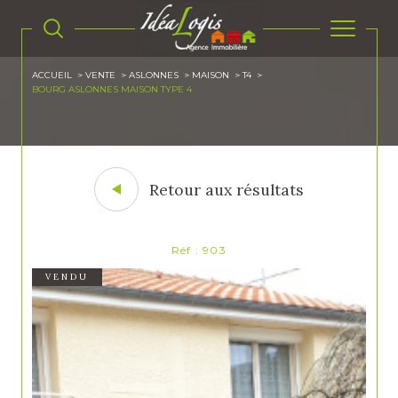
ACCUEIL
VENTE
ASLONNES
MAISON
T4
BOURG ASLONNES MAISON TYPE 4
Retour aux résultats
Réf : 903
VENDU