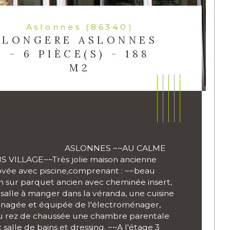
Aslonnes (86340)
LONGERE ASLONNES
- 6 PIÈCE(S) - 188
M2
                            ASLONNES ~~AU CALME 
 VILLAGE~~Très jolie maison ancienne 
vée avec piscine,comprenant : ~~beau 
n sur parquet ancien avec cheminée insert, 
salle à manger dans la véranda, une cuisine 
agée et équipée de l'électroménager, 
 rez de chaussée une chambre parentale 
ristiques
Valeurs
mbre de pièces
 salle de bains et dressing. ~~A l'étage 3 