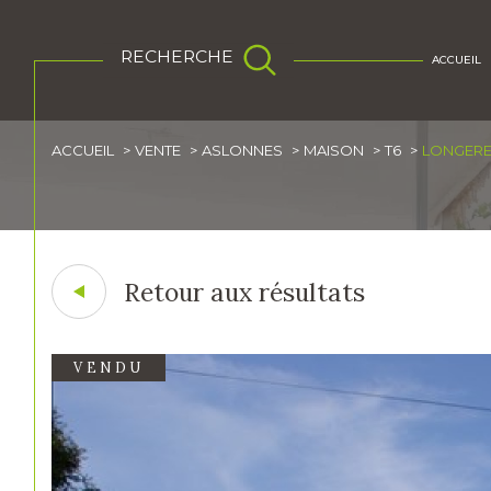
RECHERCHE
ACCUEIL
ACCUEIL
VENTE
ASLONNES
MAISON
T6
LONGERE 
Acheter
Lo
de l'ancien
1
TYPE DE BIEN
de l'ancien
de l
Retour aux résultats
Maison
86340 - Aslonnes
VENDU