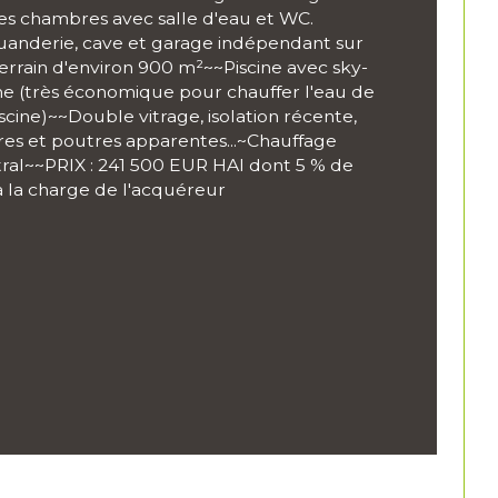
es chambres avec salle d'eau et WC. 
anderie, cave et garage indépendant sur 
mbre de niveaux
errain d'environ 900 m²~~Piscine avec sky-
 (très économique pour chauffer l'eau de 
de salle de bains
iscine)~~Double vitrage, isolation récente, 
res et poutres apparentes...~Chauffage 
ral~~PRIX : 241 500 EUR HAI dont 5 % de 
de salle d'eau
 la charge de l'acquéreur
