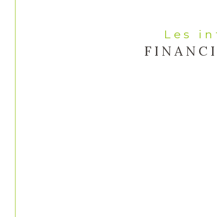
Les i
FINANC