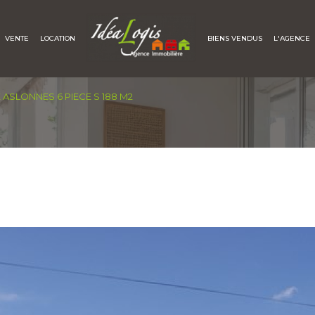
VENTE
LOCATION
BIENS VENDUS
L'AGENCE
Voir les
0
annonces
ASLONNES 6 PIECE S 188 M2
uer
Estimer
1
LOCALISATION
BUDGET
'immo pro
6 Pièces