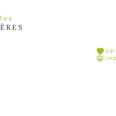
nfos
IÈRES
Sé
Im