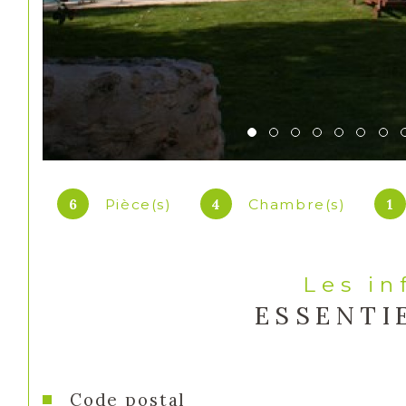
6
4
1
Pièce(s)
Chambre(s)
Les i
ESSENTI
Caractéristiques
Valeurs
Code postal