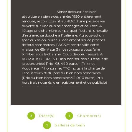
                                        Venez découvrir ce bien 
atypique en pierre des années 1950 entièrement 
rénovée, se composant au RDC d'une pièce de vie 
ouverte sur une cuisine aménagée et équipée, A 
l'étage une chambre sur parquet flottant, une salle 
d'eau avec sa douche à l'italienne, Au sous-sol un 
spacieux salon-bureau. Idéalement située proches 
de tous commerces, FACS et centre ville, cette 
maison de 65m² sur 3 niveaux saura vous faire 
tomber sous le charme. Coup de coeur assuré. A 
VOIR ABSOLUMENT Bien non soumis au statut de 
la copropriété Prix : 98 440 euros* (Prix net 
Acquéreur) * Honoraires TTC inclus à la charge de 
l'acquéreur 7 % du prix du bien hors honoraires. 
(Prix du bien hors honoraires 92 000 euros) Prix 
hors frais notariés, d'enregistrement et de publicité 
foncière. Pour toutes informations 
complémentaires, n'hésitez pas à nous contacter 
au 06 82 22 10 32 ou bureau au 05 49 50 17 31.
Les informations sur les risques auxquels ce bien est 
exposé sont disponibles sur le site 
Géorisques
3
Pièce(s)
1
Chambre(s)
1
Salle(s) de bain