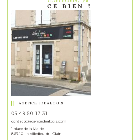
Intéressé(e) par
CE BIEN ?
AGENCE IDEALOGIS
05 49 50 17 31
contact@agenceidealogis.com
1 place de la Mairie
86340 La Villedieu-du-Clain