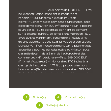
                                        Aux portes de POITIERS~~Très 
belle construction associant le moderne et 
l'ancien.~~Sur un terrain clos de murs en 
pierre.~~L'ensemble se compose d'une entrée, belle 
pièce de vie d'environ 100 m² donnant sur la piscine 
et un patio. 1 suite parentale donnant également 
sur la piscine, bureau, cellier et 3 chambres en RDC 
avec SDE et Hammam. 1 chambre à l'étage ainsi 
qu'une autre suite avec SDB privative et son espace 
bureau.~Un Pool house donnant sur la piscine vous 
accueillera pour les périodes estivales.~Maison sous 
garantie décennale à 3 mn de l'autoroute et des 
commerces.~~Produit rare~~Prix : 599 000 EUR * 
(Prix net Acquereur) ~* Honoraires TTC inclus à la 
charge de l'acquéreur 4,17 % du prix du bien hors 
honoraires.~(Prix du bien hors honoraires : 575 000 
EUR)~Prix hors frais notariés, d'enregistrement et 
de publicité foncière.~Pour toutes informations 
complémentaires, n'hésitez pas à nous contacter 
au 06 69 62 59 59 ou 06 18 208 208
Les informations sur les risques auxquels ce bien est 
exposé sont disponibles sur le site 
Géorisques
7
Pièce(s)
6
Chambre(s)
1
Salle(s) de bain