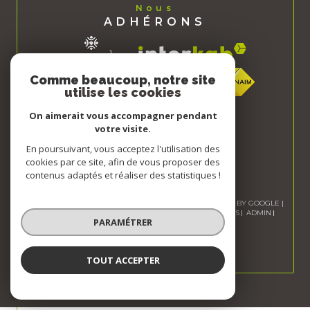
Nous
ADHÉRONS
Comme beaucoup, notre site
utilise les cookies
On aimerait vous accompagner pendant
votre visite.
En poursuivant, vous acceptez l'utilisation des
cookies par ce site, afin de vous proposer des
contenus adaptés et réaliser des statistiques !
© 2026 | TOUS DROITS RÉSERVÉS | TRADUCTION POWERED BY GOOGLE |
NOS HONORAIRES
PLAN DU SITE
MENTIONS LÉGALES
ADMIN
PARAMÉTRER
NOS LIENS
POLITIQUE RGPD
COOKIES
TOUT ACCEPTER