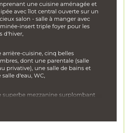
prenant une cuisine aménagée et 
ipée avec îlot central ouverte sur un 
e
cieux salon - salle à manger avec 
minée-insert triple foyer pour les 
de salle de bains
s d'hiver,
de salle d'eau
 arrière-cuisine, cinq belles 
mbres, dont une parentale (salle 
au privative), une salle de bains et 
 salle d'eau, WC,
 superbe mezzanine surplombant 
ièce de vie,
sieurs dépendances dont une 
nge attenante à l'arrière de la 