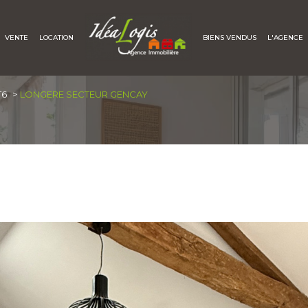
VENTE
LOCATION
BIENS VENDUS
L'AGENCE
Voir les
1
annonces
T6
LONGERE SECTEUR GENCAY
uer
Estimer
1
LOCALISATION
BUDGET
'immo pro
ice-la-Clouère
6 Pièces