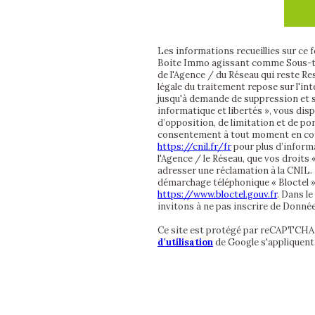
Les informations recueillies sur ce 
Boite Immo agissant comme Sous-tra
de l'Agence / du Réseau qui reste R
légale du traitement repose sur l'in
jusqu'à demande de suppression et s
informatique et libertés », vous disp
d’opposition, de limitation et de po
consentement à tout moment en cont
https://cnil.fr/fr
pour plus d’informa
l'Agence / le Réseau, que vos droits
adresser une réclamation à la CNIL. 
démarchage téléphonique « Bloctel », 
https://www.bloctel.gouv.fr
. Dans l
invitons à ne pas inscrire de Donnée
Ce site est protégé par reCAPTCHA,
d'utilisation
de Google s'appliquent