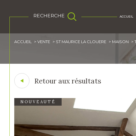
RECHERCHE
ACCUEIL
ACCUEIL
VENTE
ST MAURICE LA CLOUERE
MAISON
Acheter
Lo
de l'ancien
1
TYPE DE BIEN
de l'ancien
de l
Retour aux résultats
Maison
86160 - Saint-Maur
NOUVEAUTÉ