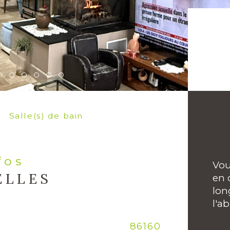
S
Salle(s) de bain
nfos
Vou
ELLES
en 
lon
l'ab
Caracté
86160
No