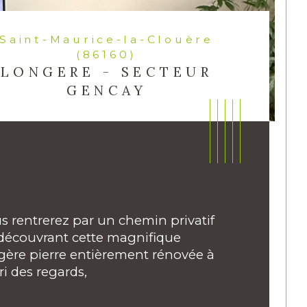
aint-Maurice-la-Clouère
(86160)
LONGERE - SECTEUR
GENCAY
s rentrerez par un chemin privatif 
découvrant cette magnifique 
gère pierre entièrement rénovée à 
ri des regards,
ristiques
Valeurs
mbre de pièces