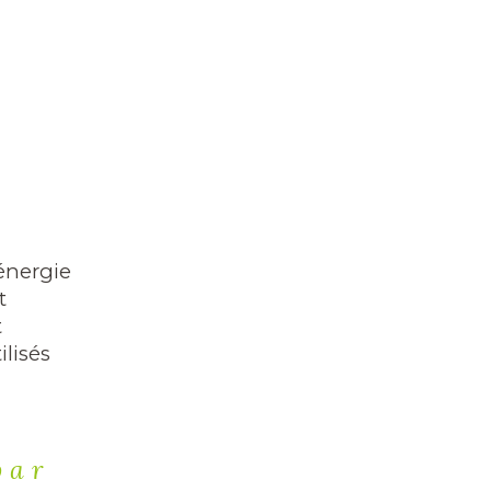
fra
pub
inf
n'h
Les
aux
dis
www
énergie
t
Les 
t
bien
ilisés
Géo
par