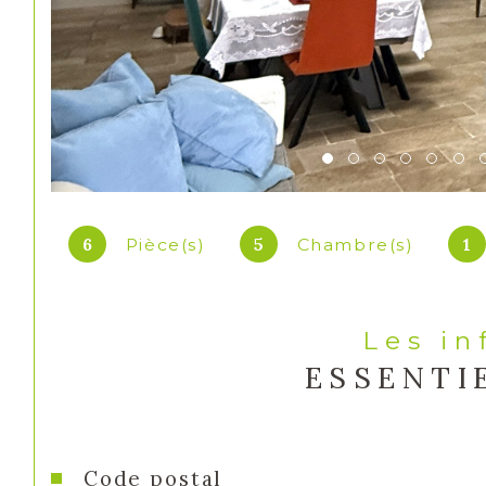
6
5
1
Pièce(s)
Chambre(s)
Les i
ESSENTI
Caractéristiques
Valeurs
Code postal