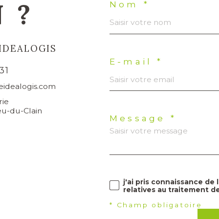
 ?
Nom *
IDEALOGIS
E-mail *
31
idealogis.com
rie
eu-du-Clain
Message *
j'ai pris connaissance de 
relatives au traitement d
* Champ obligatoire