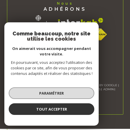
Nous
ADHÉRONS
Comme beaucoup, notre site
utilise les cookies
On aimerait vous accompagner pendant
votre visite.
En poursuivant, vous acceptez l'utilisation des
cookies par ce site, afin de vous proposer des
contenus adaptés et réaliser des statistiques !
© 2026 | TOUS DROITS RÉSERVÉS | TRADUCTION POWERED BY GOOGLE |
NOS HONORAIRES
PLAN DU SITE
MENTIONS LÉGALES
ADMIN
PARAMÉTRER
NOS LIENS
POLITIQUE RGPD
COOKIES
TOUT ACCEPTER